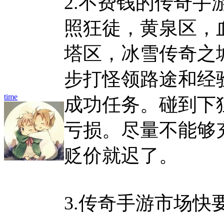
2.不费钱的传奇
照狂徒，黄泉区，
塔区，冰雪传奇之
步打怪领路途和经
time
成功任务。碰到下
亏损。尽量不能够
贬价就迟了。
3.传奇手游市场