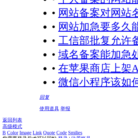
•
网站备案对网站
•
网站加急要多久
•
工信部批复允许
•
域名备案能加急
•
在苹果商店上架A
•
微信小程序该如何
回复
使用道具
举报
返回列表
高级模式
B
Color
Image
Link
Quote
Code
Smilies