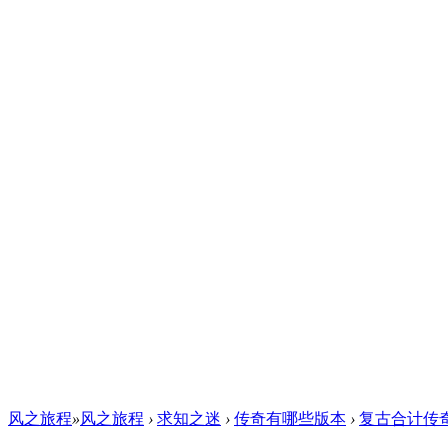
风之旅程
»
风之旅程
›
求知之迷
›
传奇有哪些版本
›
复古合计传