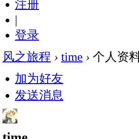
注册
|
登录
风之旅程
›
time
›
个人资
加为好友
发送消息
time