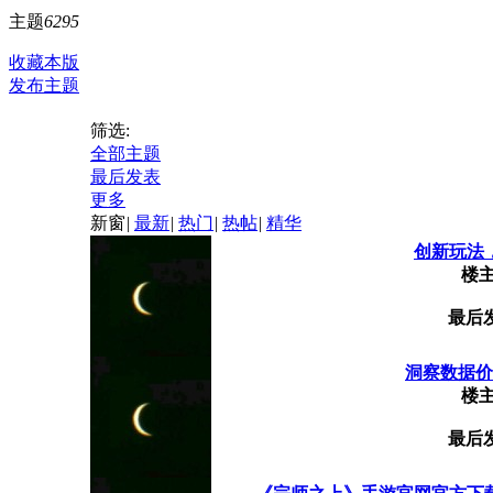
主题
6295
收藏本版
发布主题
筛选:
全部主题
最后发表
更多
新窗
|
最新
|
热门
|
热帖
|
精华
创新玩法，
楼
最后
洞察数据价值
楼
最后