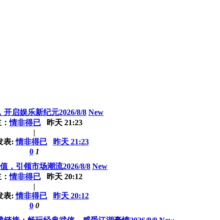
开启娱乐新纪元2026/8/8
New
主：
情非得已
昨天 21:23
|
发表:
情非得已
昨天 21:23
0
1
，引领市场潮流2026/8/8
New
主：
情非得已
昨天 20:12
|
发表:
情非得已
昨天 20:12
0
0