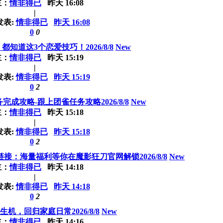
主：
情非得已
昨天 16:08
|
发表:
情非得已
昨天 16:08
0
0
知道这3个恋爱技巧！2026/8/8
New
主：
情非得已
昨天 15:19
|
发表:
情非得已
昨天 15:19
0
2
成攻略-跟上团雀任务攻略2026/8/8
New
主：
情非得已
昨天 15:18
|
发表:
情非得已
昨天 15:18
0
2
：海量福利等你在魔影狂刀官网解锁2026/8/8
New
主：
情非得已
昨天 14:18
|
发表:
情非得已
昨天 14:18
0
2
机，回归家庭日常2026/8/8
New
主：
情非得已
昨天 14:16