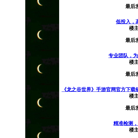
最后
低投入，高
楼
最后
专业团队，为您
楼
最后
《龙之谷世界》手游官网官方下载链接
楼
最后
精准检测，还
楼