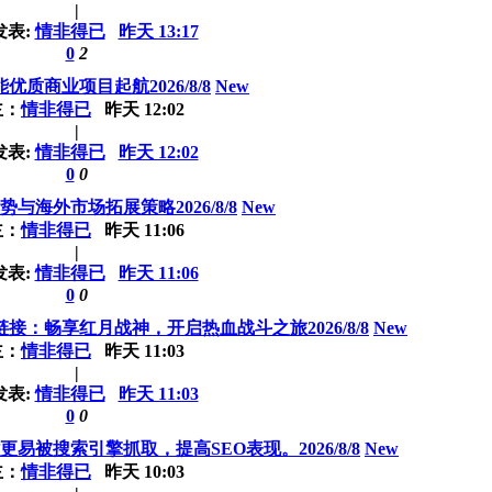
|
发表:
情非得已
昨天 13:17
0
2
优质商业项目起航2026/8/8
New
主：
情非得已
昨天 12:02
|
发表:
情非得已
昨天 12:02
0
0
与海外市场拓展策略2026/8/8
New
主：
情非得已
昨天 11:06
|
发表:
情非得已
昨天 11:06
0
0
：畅享红月战神，开启热血战斗之旅2026/8/8
New
主：
情非得已
昨天 11:03
|
发表:
情非得已
昨天 11:03
0
0
被搜索引擎抓取，提高SEO表现。2026/8/8
New
主：
情非得已
昨天 10:03