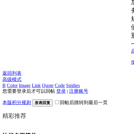
返回列表
高级模式
B
Color
Image
Link
Quote
Code
Smilies
您需要登录后才可以回帖
登录
|
注册账号
本版积分规则
回帖后跳转到最后一页
发表回复
精彩推荐