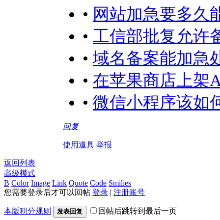
•
网站加急要多久
•
工信部批复允许
•
域名备案能加急
•
在苹果商店上架A
•
微信小程序该如何
回复
使用道具
举报
返回列表
高级模式
B
Color
Image
Link
Quote
Code
Smilies
您需要登录后才可以回帖
登录
|
注册账号
本版积分规则
回帖后跳转到最后一页
发表回复