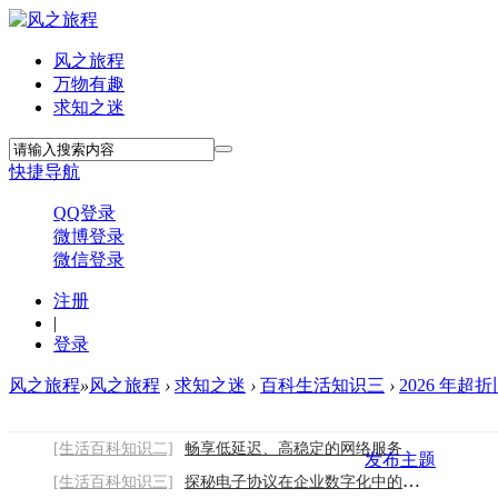
风之旅程
万物有趣
求知之迷
快捷导航
QQ登录
微博登录
微信登录
注册
|
登录
风之旅程
»
风之旅程
›
求知之迷
›
百科生活知识三
›
2026 年超
[生活百科知识二]
畅享低延迟、高稳定的网络服务
发布主题
[生活百科知识三]
探秘电子协议在企业数字化中的关键作用2026