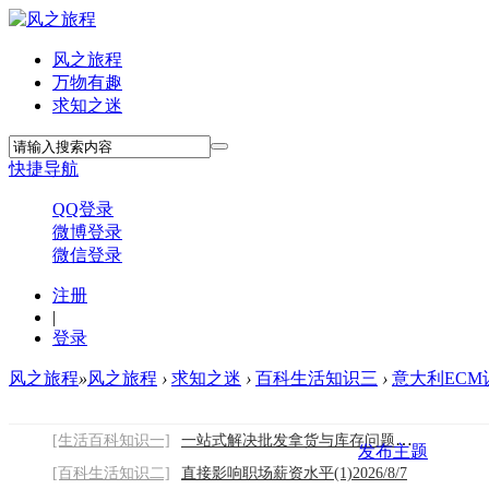
风之旅程
万物有趣
求知之迷
快捷导航
QQ登录
微博登录
微信登录
注册
|
登录
风之旅程
»
风之旅程
›
求知之迷
›
百科生活知识三
›
意大利ECM认
[生活百科知识一]
一站式解决批发拿货与库存问题2026/8/7
发布主题
[百科生活知识二]
直接影响职场薪资水平(1)2026/8/7