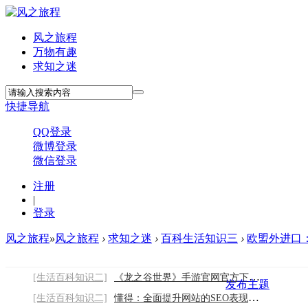
风之旅程
万物有趣
求知之迷
快捷导航
QQ登录
微博登录
微信登录
注册
|
登录
风之旅程
»
风之旅程
›
求知之迷
›
百科生活知识三
›
欧盟外进口：
[生活百科知识二]
《龙之谷世界》手游官网官方下载链接：开启
发布主题
[生活百科知识二]
懂得：全面提升网站的SEO表现，从首页到内