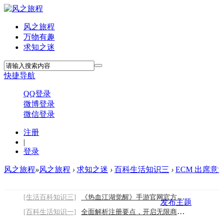
风之旅程
万物有趣
求知之迷
快捷导航
QQ登录
微博登录
微信登录
注册
|
登录
风之旅程
»
风之旅程
›
求知之迷
›
百科生活知识三
›
ECM 出席
[生活百科知识三]
《热血江湖觉醒》手游官网官方下载链接：开
发布主题
[百科生活知识一]
全面解析注册要点，开启无限商业可能2026/8