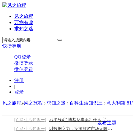
风之旅程
万物有趣
求知之迷
快捷导航
QQ登录
微博登录
微信登录
注册
|
登录
风之旅程
»
风之旅程
›
求知之迷
›
百科生活知识三
›
意大利第 81
[百科生活知识一]
地平线4兰博基尼毒薬叫什么-兰博基尼毒薬名
发布主题
[百科生活知识一]
以数据之力，挖掘旅游市场无限商机2026/8/9