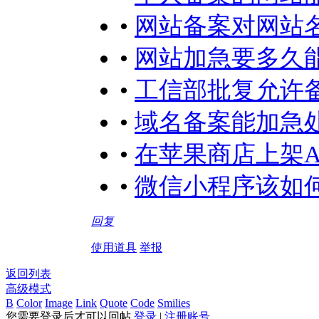
•
网站备案对网站
•
网站加急要多久
•
工信部批复允许
•
域名备案能加急
•
在苹果商店上架A
•
微信小程序该如何
回复
使用道具
举报
返回列表
高级模式
B
Color
Image
Link
Quote
Code
Smilies
您需要登录后才可以回帖
登录
|
注册账号