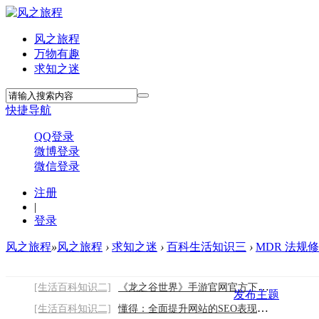
风之旅程
万物有趣
求知之迷
快捷导航
QQ登录
微博登录
微信登录
注册
|
登录
风之旅程
»
风之旅程
›
求知之迷
›
百科生活知识三
›
MDR 法规
[生活百科知识二]
《龙之谷世界》手游官网官方下载链接：开启
发布主题
[生活百科知识二]
懂得：全面提升网站的SEO表现，从首页到内