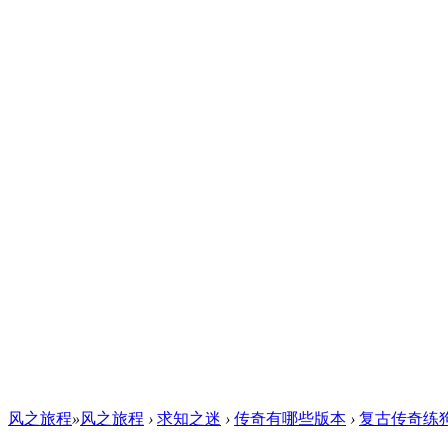
风之旅程
»
风之旅程
›
求知之迷
›
传奇有哪些版本
›
复古传奇练狗