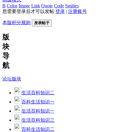
B
Color
Image
Link
Quote
Code
Smilies
您需要登录后才可以发帖
登录
|
注册账号
本版积分规则
发表帖子
版
块
导
航
论坛版块
生活百科知识二
百科生活知识一
生活百科知识一
生活百科知识三
百科生活知识二