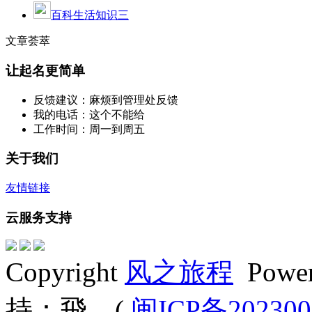
百科生活知识三
文章荟萃
让起名更简单
反馈建议：麻烦到管理处反馈
我的电话：这个不能给
工作时间：周一到周五
关于我们
友情链接
云服务支持
Copyright
风之旅程
Powe
持：飛 (
闽ICP备202300