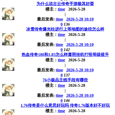
为什么说古云传奇手游极其好耍
楼主：
time
2026-5-28
|
最后发表:
time
2026-5-28 10:10
0
136
冰雪传奇爆光柱进行上等地图的途径怎么样
楼主：
time
2026-5-28
|
最后发表:
time
2026-5-28 10:10
0
142
热血传奇180和1.85怎么样遵照挂机打怪等级提升
楼主：
time
2026-5-28
|
最后发表:
time
2026-5-28 10:10
0
137
76小极品主线手段有哪些
楼主：
time
2026-5-28
|
最后发表:
time
2026-5-28 10:10
0
146
1.76传奇是什么意思好玩吗 传奇1.76版本好不好玩
楼主：
time
2026-5-28