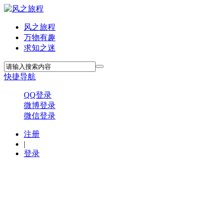
风之旅程
万物有趣
求知之迷
快捷导航
QQ登录
微博登录
微信登录
注册
|
登录