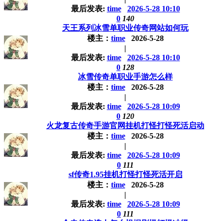
最后发表:
time
2026-5-28 10:10
0
140
天王系列冰雪单职业传奇网站如何玩
楼主：
time
2026-5-28
|
最后发表:
time
2026-5-28 10:10
0
128
冰雪传奇单职业手游怎么样
楼主：
time
2026-5-28
|
最后发表:
time
2026-5-28 10:09
0
120
火龙复古传奇手游官网挂机打怪打怪死活启动
楼主：
time
2026-5-28
|
最后发表:
time
2026-5-28 10:09
0
111
sf传奇1.95挂机打怪打怪死活开启
楼主：
time
2026-5-28
|
最后发表:
time
2026-5-28 10:09
0
111