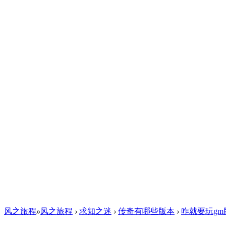
风之旅程
»
风之旅程
›
求知之迷
›
传奇有哪些版本
›
咋就要玩g