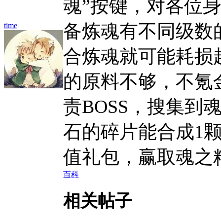
魂”按键，对各位
备炼魂有不同级数
time
合炼魂就可能耗损
的原料不够，不氪
责BOSS，搜集到
石的碎片能合成1
值礼包，赢取魂之
百科
相关帖子